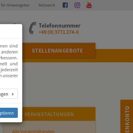
 für Hinweisgeber
Netzwerk
Instagram
Facebook
Youtube
ragen?
Telefonnummer
+49 (0) 3771 274-0
inen sind
ZDIENST
STELLENANGEBOTE
m anderen
rbessern.
melt und
jederzeit
n unserer
ungen
SPENDENKONTO
ptieren
VERANSTALTUNGEN
Alle Veranstaltungen