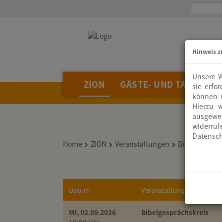
Hinweis z
Unsere W
ZION
GÄSTE- UND TAGUNGS
sie erfo
können w
Hierzu 
ausgewer
widerruf
Datensch
Home
ZION
Veranstaltungen
Bibelgespräc
Datum
Veranstaltung
Mi, 02.09.2026
Bibelgesprächskreis