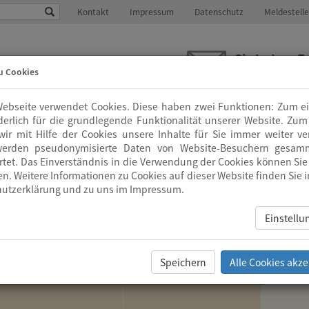
Kontakt
Impressum
Datenschutz
Meldestelle
Sie haben F
u Cookies
info
@
zion.de
ebseite verwendet Cookies. Diese haben zwei Funktionen: Zum e
HAUS
GEMEINDEARBEIT
ALTENHILFE
HOSPI
rderlich für die grundlegende Funktionalität unserer Website. Zu
ir mit Hilfe der Cookies unsere Inhalte für Sie immer weiter ve
werden pseudonymisierte Daten von Website-Besuchern gesam
tet. Das Einverständnis in die Verwendung der Cookies können Sie 
en. Weitere Informationen zu Cookies auf dieser Website finden Sie i
utzerklärung
und zu uns im
Impressum
.
hskreis
Einstell
Speichern
Alle Cookies akze
Leiter(in) / Referent(in)