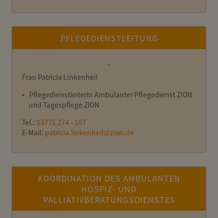
PFLEGEDIENSTLEITUNG
Frau Patricia Linkenheil
Pflegedienstleiterin Ambulanter Pflegedienst ZION
und Tagespflege ZION
Tel.:
03771 274 - 107
E-Mail:
patricia.linkenheil
@
zion.de
KOORDINATION DES AMBULANTEN
HOSPIZ- UND
PALLIATIVBERATUNGSDIENSTES