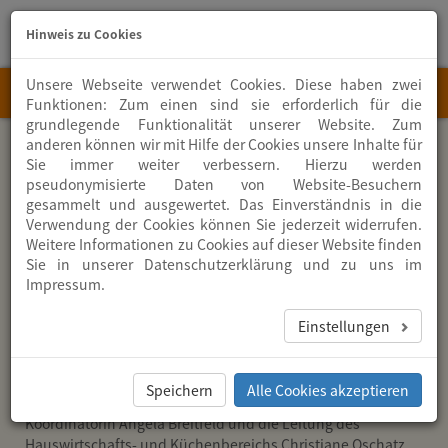
Hinweis zu Cookies
Sie
Telef
haben
+49
Unsere Webseite verwendet Cookies. Diese haben zwei
MENU
Fragen?
(0)
Funktionen: Zum einen sind sie erforderlich für die
info
@
zion.de
3771
grundlegende Funktionalität unserer Website. Zum
274-
anderen können wir mit Hilfe der Cookies unsere Inhalte für
Home
ZION
Organisation
Leitungskreis
0
Sie immer weiter verbessern. Hierzu werden
pseudonymisierte Daten von Website-Besuchern
Der Leitungskreis
gesammelt und ausgewertet. Das Einverständnis in die
Verwendung der Cookies können Sie jederzeit widerrufen.
Der Leitungskreis besteht aus den Verantwortlichen
Weitere Informationen zu Cookies auf dieser Website finden
Dienststellenleitern der einzelnen Arbeitsbereiche in ZION.
Sie in unserer
Datenschutzerklärung
und zu uns im
Impressum
.
Er umfasst die Arbeitsbereiche Altenpflegeheim
Abendfrieden (
Haus am Park
und
Haus am Floßgraben
) mit
Einstellungen
Einrichtungsleiterin Nadine Süß und Pflegedienstleiterin
Claudia Liebold,
Ambulanter Pflegedienst
und
Tagespflege
mit Pflegedienstleiterin Patricia Linkenheil, den
Speichern
Alle Cookies akzeptieren
Ambulanten Hospiz- und Palliativberatungsdienst
mit
Koordinatorin Angela Breitfeld und die Leitung des
Hauswirtschafts- und Küchenbereichs Christiane Oschatz.