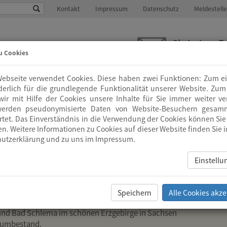
Kontakt
Impressum
Datenschutz
Meldestelle
Sie haben F
u Cookies
info
@
zion.de
ebseite verwendet Cookies. Diese haben zwei Funktionen: Zum e
HAUS
GEMEINDEARBEIT
ALTENHILFE
HOSPI
rderlich für die grundlegende Funktionalität unserer Website. Zu
ir mit Hilfe der Cookies unsere Inhalte für Sie immer weiter ve
werden pseudonymisierte Daten von Website-Besuchern gesam
tet. Das Einverständnis in die Verwendung der Cookies können Sie 
en. Weitere Informationen zu Cookies auf dieser Website finden Sie i
utzerklärung
und zu uns im
Impressum
.
Einstell
Speichern
Alle Cookies akze
und Bad Schlema im schönen Erzgebirge in Sachsen
Baumbestand.