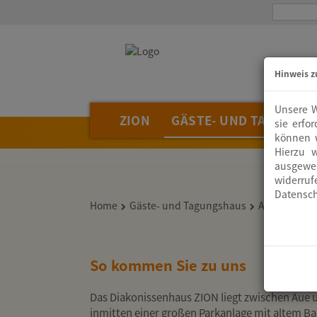
Hinweis z
Unsere W
ZION
GÄSTE- UND TAGUNGS
sie erfo
können w
Hierzu 
ausgewer
widerruf
Datensch
Home
Gäste- und Tagungshaus
Anfahrt
So kommen Sie zu uns
Das Diakonissenhaus ZION liegt zwischen Aue 
inmitten einer großen Parkanlage mit altem 