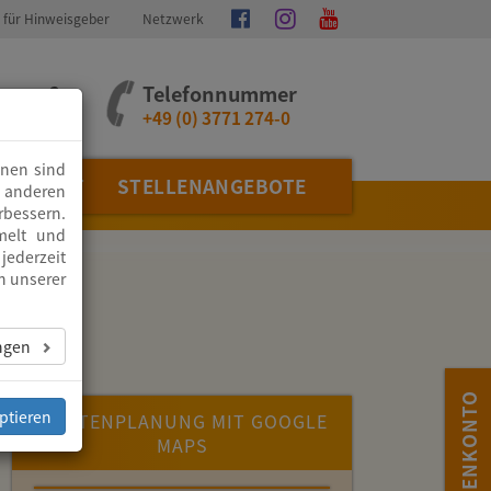
 für Hinweisgeber
Netzwerk
Instagram
Facebook
Youtube
ragen?
Telefonnummer
+49 (0) 3771 274-0
inen sind
ZDIENST
STELLENANGEBOTE
m anderen
rbessern.
melt und
jederzeit
n unserer
ungen
SPENDENKONTO
ptieren
ROUTENPLANUNG MIT GOOGLE
MAPS