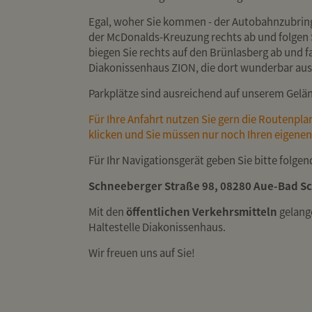
Egal, woher Sie kommen - der Autobahnzubringe
der McDonalds-Kreuzung rechts ab und folgen S
biegen Sie rechts auf den Brünlasberg ab und fa
Diakonissenhaus ZION, die dort wunderbar ausg
Parkplätze sind ausreichend auf unserem Gelä
Für Ihre Anfahrt nutzen Sie gern die Routenpla
klicken und Sie müssen nur noch Ihren eigenen
Für Ihr Navigationsgerät geben Sie bitte folgen
Schneeberger Straße 98, 08280 Aue-Bad S
Mit den
öffentlichen Verkehrsmitteln
gelang
Haltestelle Diakonissenhaus.
Wir freuen uns auf Sie!