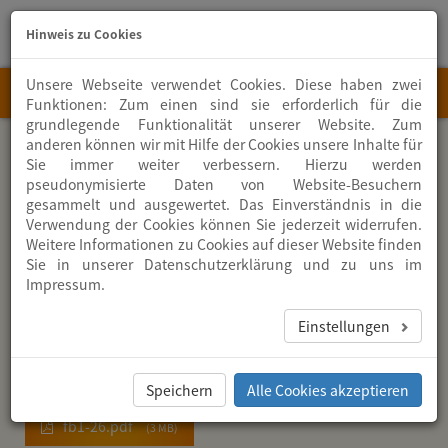
Hinweis zu Cookies
Sie
Telef
haben
+49
Unsere Webseite verwendet Cookies. Diese haben zwei
Fragen?
MENU
(0)
Funktionen: Zum einen sind sie erforderlich für die
info
@
zion.de
3771
grundlegende Funktionalität unserer Website. Zum
274-
0
anderen können wir mit Hilfe der Cookies unsere Inhalte für
Home
ZION
Aktuelles
Aktuelle Infos
Sie immer weiter verbessern. Hierzu werden
pseudonymisierte Daten von Website-Besuchern
Freundesbrief 1 | 2026
gesammelt und ausgewertet. Das Einverständnis in die
Verwendung der Cookies können Sie jederzeit widerrufen.
Weitere Informationen zu Cookies auf dieser Website finden
Sie in unserer
Datenschutzerklärung
und zu uns im
Impressum
.
30.03.2026
Ein neuer Freundesbrief mit aktuellen Informationen aus
Einstellungen
dem Diakonissenhaus ZION ist online.
Gerne senden wir Ihnen den Freundesbrief auch in
Papierform zu. Bitte nehmen Sie dafür mit uns
Kontakt
auf.
Speichern
Alle Cookies akzeptieren
fb1-26.pdf
3 MB